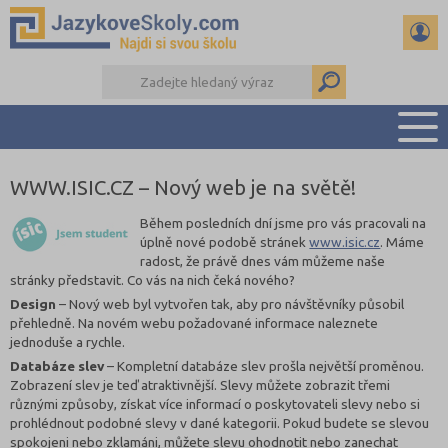
WWW.ISIC.CZ – Nový web je na světě!
PŘEHLED ŠKOL
PŘÍPRAVA NA ZKOUŠKY A K MATURITĚ
Během posledních dní jsme pro vás pracovali na
úplně nové podobě stránek
www.isic.cz
. Máme
RADY A ČLÁNKY
radost, že právě dnes vám můžeme naše
KONTAKTY
stránky představit. Co vás na nich čeká nového?
DALŠÍ DRUHY ŠKOL
Design
– Nový web byl vytvořen tak, aby pro návštěvníky působil
přehledně. Na novém webu požadované informace naleznete
jednoduše a rychle.
Databáze slev
– Kompletní databáze slev prošla největší proměnou.
Zobrazení slev je teď atraktivnější. Slevy můžete zobrazit třemi
různými způsoby, získat více informací o poskytovateli slevy nebo si
prohlédnout podobné slevy v dané kategorii. Pokud budete se slevou
spokojeni nebo zklamáni, můžete slevu ohodnotit nebo zanechat