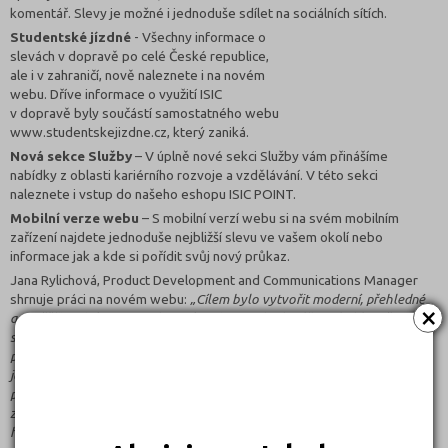
komentář. Slevy je možné i jednoduše sdílet na sociálních sítích.
Studentské jízdné
- Všechny informace o
slevách v dopravě po celé České republice,
ale i v zahraničí, nově naleznete i na novém
webu. Dříve informace o využití ISIC
v dopravě byly součástí samostatného webu
www.studentskejizdne.cz, který zaniká.
Nová sekce Služby
– V úplně nové sekci Služby vám přinášíme
nabídky z oblasti kariérního rozvoje a vzdělávání. V této sekci
naleznete i vstup do našeho eshopu ISIC POINT.
Mobilní verze webu
– S mobilní verzí webu si na svém mobilním
zařízení najdete jednoduše nejbližší slevu ve vašem okolí nebo
informace jak a kde si pořídit svůj nový průkaz.
Jana Rylichová, Product Development and Communications Manager
shrnuje práci na novém webu:
„Cílem bylo vytvořit moderní, přehledné
×
a „svěží“ stránky pro studenty, které se jim budou líbit, ale hlavně
stránky, kde studenti najdou přesně to, co od ISIC očekávají. Proto jsme
při vývoji nových stránek aktivně komunikovali se studenty a ptali se jich
jak na začátku, tak i v průběhu tvorby nového webu na jejich názor
prostřednictvím skupinových diskuzí a online dotazování nebo při
závěrečném testování. Děkujeme studentům za jejich spolupráci a jsme
hrdí na to, že web byl vytvořen s pomocí studentů a jim na míru.“