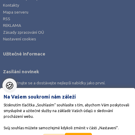
Plzeň-město (6)
Kontakty
Mapa serveru
Praha hlavní město (46)
RSS
Praha-východ (1)
REKLAMA
Zásady zpracování OÚ
Praha-západ (1)
Nastavení cookies
Přerov (1)
Příbram (2)
Užitečné informace
Rakovník (1)
Rokycany (1)
Zasílání novinek
Svitavy (1)
🍪
Zaregistrujte se a dostávejte nejlepší nabídky jako první.
Šumperk (1)
Na Vašem soukromí nám záleží
Tábor (2)
Stisknutím tlačítka „Souhlasím“ souhlasíte s tím, abychom Vám poskytovali
Třebíč (1)
smysluplné a užitečné služby na základě Vašich údajů o sledování
Stáhněte si aplikaci Adresář škol
Uherské Hradiště (4)
procházení webu.
Ústí nad Labem (2)
Svůj souhlas můžete samozřejmě kdykoli změnit v části „Nastavení“.
©1998-2026
AMOS KamPoMaturite.cz
, s.r.o., stránky vytvořilo
Anawe