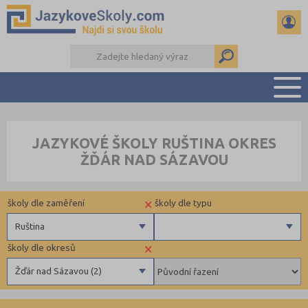
PŘEHLED ŠKOL
JAZYKOVÉ ŠKOLY RUŠTINA OKRES
PŘÍPRAVA NA ZKOUŠKY A K MATURITĚ
ŽĎÁR NAD SÁZAVOU
RADY A ČLÁNKY
KONTAKTY
×
školy dle zaměření
školy dle typu
DALŠÍ DRUHY ŠKOL
Ruština
×
školy dle okresů
Angličtina
Zahraniční
Žďár nad Sázavou (2)
Němčina
Docházkové
Ruština
Benešov (3)