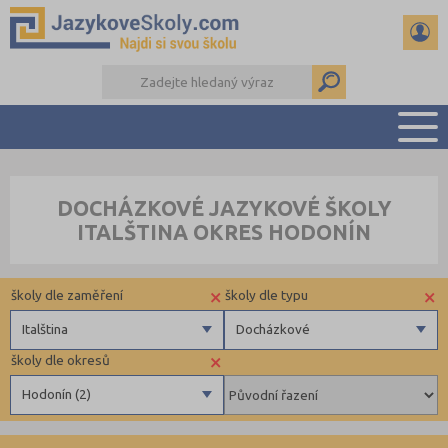
PŘEHLED ŠKOL
DOCHÁZKOVÉ JAZYKOVÉ ŠKOLY
PŘÍPRAVA NA ZKOUŠKY A K MATURITĚ
ITALŠTINA OKRES HODONÍN
RADY A ČLÁNKY
KONTAKTY
×
×
školy dle zaměření
školy dle typu
DALŠÍ DRUHY ŠKOL
Italština
Docházkové
×
školy dle okresů
Angličtina
Pomaturitní
Hodonín (2)
Němčina
Docházkové
Ruština
Benešov (1)