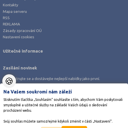
Kontakty
Mapa serveru
RSS
REKLAMA
Zásady zpracování OÚ
Nastavení cookies
Užitečné informace
Zasílání novinek
🍪
Zaregistrujte se a dostávejte nejlepší nabídky jako první.
Na Vašem soukromí nám záleží
Stisknutím tlačítka „Souhlasím“ souhlasíte s tím, abychom Vám poskytovali
smysluplné a užitečné služby na základě Vašich údajů o sledování
Stáhněte si aplikaci Adresář škol
procházení webu.
Svůj souhlas můžete samozřejmě kdykoli změnit v části „Nastavení“.
©1998-2026
AMOS KamPoMaturite.cz
, s.r.o., stránky vytvořilo
Anawe