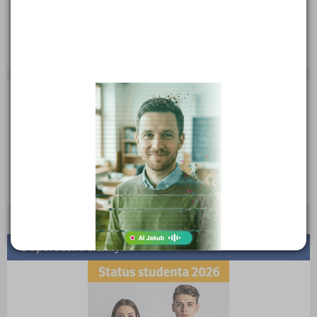
Web:
www.caledonianschool.cz
E-mail:
info@caledonianschool.cz
Zobrazení detailu: 12 606
Zobrazení detailu tento měsíc: 0
Doporučené články: