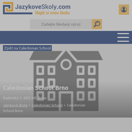
Zpět na Caledonian School
PŘEHLED ŠKOL
PŘÍPRAVA NA ZKOUŠKY A K MATURITĚ
RADY A ČLÁNKY
KONTAKTY
Caledonian School Brno
DALŠÍ DRUHY ŠKOL
Radnická 1, 602 00 Brno
Jazyková škola
>
Caledonian School
>
Caledonian
School Brno