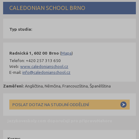
CALEDONIAN SCHOOL BRNO
Typ studia:
Radnická 1, 602 00 Brno
(
Mapa
)
Telefon: +420 257 313 650
Web:
www.caledonianschool.cz
E-mail:
info@caledonianschool.cz
Zaměření:
Angličtina, Němčina, Francouzština, Španělština
POSLAT DOTAZ NA STUDIJNÍ ODDĚLENÍ
jazykoveskoly.com doporučují pro přípravu
Nahoru
Kurzy: