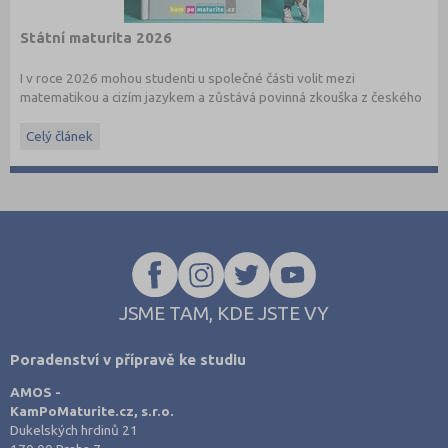
Státní maturita 2026
I v roce 2026 mohou studenti u společné části volit mezi
matematikou a cizím jazykem a zůstává povinná zkouška z českého
jazyka a literatury. Stáhněte si zdarma
e-book
s podrobnými
informacemi.
Celý článek
JSME TAM, KDE JSTE VY
Poradenství v přípravě ke studiu
AMOS -
KamPoMaturite.cz, s.r.o.
Dukelských hrdinů 21